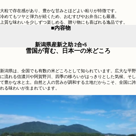
大粒で存在感があり、豊かな甘みとほどよい粘りが特徴です。
冷めてもツヤと弾力が続くため、おむすびやお弁当にも最適。
上質な味わいを少しずつ楽しめる、贈り物にも喜ばれる逸品です。
■内容物
新潟県産新之助 2合×5
雪国が育む、日本一の米どころ
新潟県は、全国でも有数の米どころとして知られています。広大な平野
に流れる信濃川や阿賀野川、四季の移ろいがはっきりとした気候、そし
て豊かな水と土。自然と人の営みが調和する土地だからこそ、全国に誇
れる味わいが生まれています。