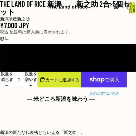
THE LAND OF RICE 新潟 新之助 2合×5個セ
カー
The Land of Rice
ト内
の合
ット
計ア
イテ
新潟県産新之助
ム
数:
¥7,000 JPY
0
税込 配送料は購入前に表示されます。
熨斗
熨斗なし
熨斗あり
数量を
数量を
減らす
増やす
カートに追加する
別のお支払い方法
― 米どころ新潟を味わう ―
新潟の新たな代表格ともいえる「新之助」。